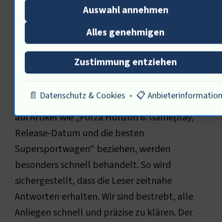
kontakt@pchardwarekomponenten.de
Auswahl annehmen
Nach der Kontaktaufnahme wird jede Anfrage
Alles genehmigen
sorgfältig bearbeitet. Unser Team reagiert
schnell und kompetent auf spezifische
Zustimmung entziehen
Fragen. Die Bearbeitung erfolgt durch
Fachleute, die sich mit den Themen der
📄 Datenschutz & Cookies
•
📋 Anbieterinformatio
Domain bestens auskennen. Anfragen, die sich
auf Artikel wie „Forza Horizon 6: Gameplay,
Release-Datum und die besten
Supersportwagen“ beziehen, werden
besonders schnell behandelt. So wird
sichergestellt, dass die Leser zeitnahe
Antworten erhalten. Wir sind bestrebt, alle
Anliegen schnell und präzise zu klären. Der